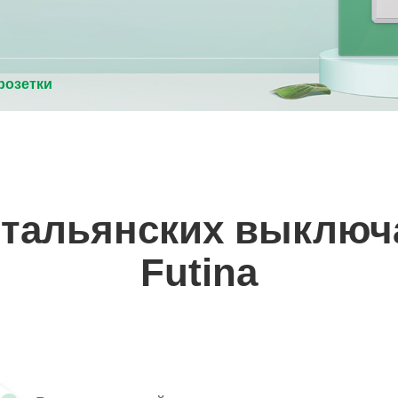
розетки
тальянских выключа
Futina