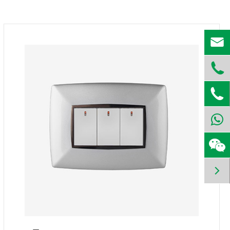



