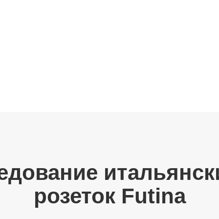
ледование итальянск
розеток Futina