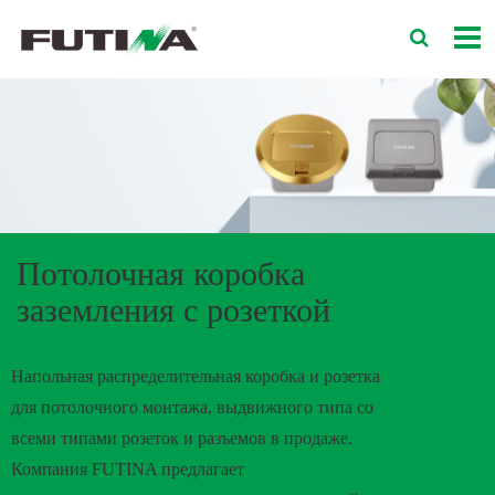
Потолочная коробка
заземления с розеткой
Напольная распределительная коробка и розетка
для потолочного монтажа, выдвижного типа со
всеми типами розеток и разъемов в продаже.
Компания FUTINA предлагает