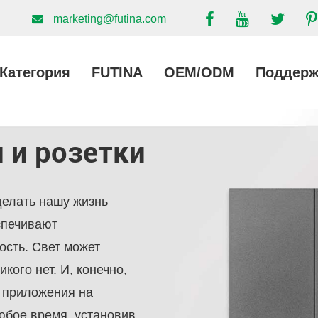
marketing@futina.com
Категория
FUTINA
OEM/ODM
Поддерж
 и розетки
делать нашу жизнь
спечивают
сть. Свет может
кого нет. И, конечно,
 приложения на
юбое время, установив