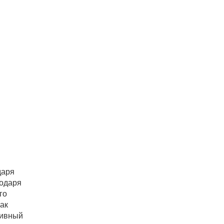
даря
годаря
го
ак
тивный