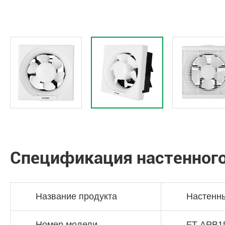
Спецификация настенного
Название продукта
Настенн
Номер модели
FT-APB1