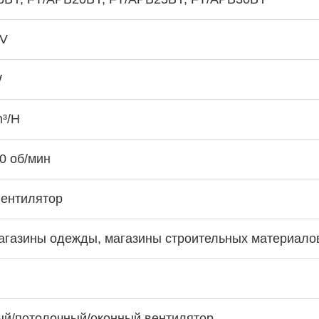
0V
W
³/H
0 об/мин
вентилятор
агазины одежды, магазины строительных материало
ый/потолочный/оконный вентилятор