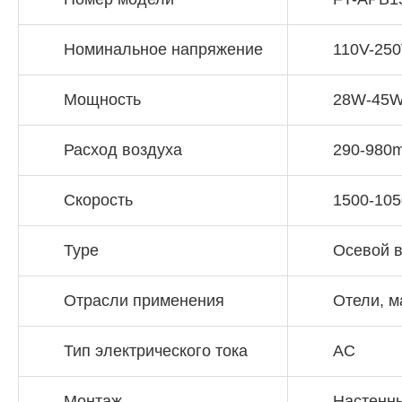
Номинальное напряжение
110V-25
Мощность
28W-45
Расход воздуха
290-980m
Скорость
1500-105
Type
Осевой 
Отрасли применения
Отели, м
Тип электрического тока
AC
Монтаж
Настенн