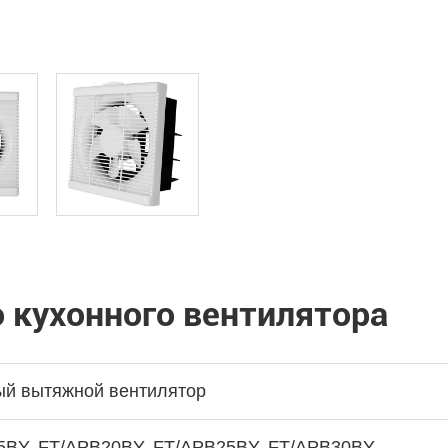
 кухонного вентилятора
ый вытяжной вентилятор
5BY, FT/APB20BY, FT/APB25BY, FT/APB30BY